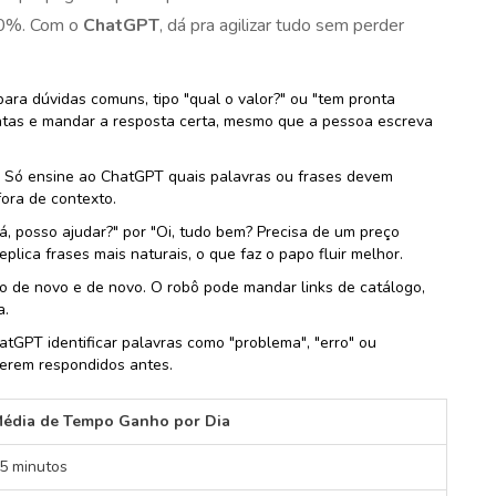
30%. Com o
ChatGPT
, dá pra agilizar tudo sem perder
ara dúvidas comuns, tipo "qual o valor?" ou "tem pronta
ntas e mandar a resposta certa, mesmo que a pessoa escreva
 Só ensine ao ChatGPT quais palavras ou frases devem
fora de contexto.
á, posso ajudar?" por "Oi, tudo bem? Precisa de um preço
plica frases mais naturais, o que faz o papo fluir melhor.
o de novo e de novo. O robô pode mandar links de catálogo,
a.
atGPT identificar palavras como "problema", "erro" ou
serem respondidos antes.
édia de Tempo Ganho por Dia
5 minutos