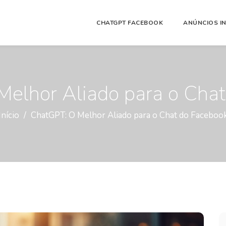
CHATGPT FACEBOOK
ANÚNCIOS I
elhor Aliado para o Cha
Início
ChatGPT: O Melhor Aliado para o Chat do Faceboo