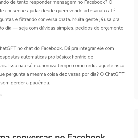
pitando de tanto responder mensagem no Facebook? O
Ele consegue ajudar desde quem vende artesanato até
ntas e filtrando conversa chata. Muita gente já usa pra
o dia — seja com dúvidas simples, pedidos de orçamento
ChatGPT no chat do Facebook. Dá pra integrar ele com
respostas automáticas pro básico: horário de
ciais. Isso não só economiza tempo como reduz aquele risco
que pergunta a mesma coisa dez vezes por dia? O ChatGPT
sem perder a paciência.
k
ma conversas no Facebook