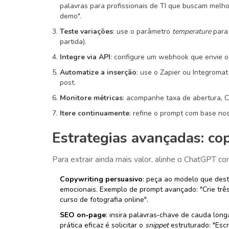
palavras para profissionais de TI que buscam mel
demo".
Teste variações
: use o parâmetro
temperature
para 
partida).
Integre via API
: configure um webhook que envie o
Automatize a inserção
: use o Zapier ou Integromat
post.
Monitore métricas
: acompanhe taxa de abertura, C
Itere continuamente
: refine o prompt com base no
Estrategias avançadas: co
Para extrair ainda mais valor, alinhe o ChatGPT com
Copywriting persuasivo
: peça ao modelo que dest
emocionais. Exemplo de prompt avançado: "Crie trê
curso de fotografia online".
SEO on‑page
: insira palavras‑chave de cauda lon
prática eficaz é solicitar o
snippet
estruturado: "Esc