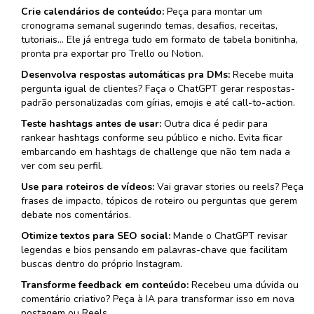
Crie calendários de conteúdo:
Peça para montar um
cronograma semanal sugerindo temas, desafios, receitas,
tutoriais… Ele já entrega tudo em formato de tabela bonitinha,
pronta pra exportar pro Trello ou Notion.
Desenvolva respostas automáticas pra DMs:
Recebe muita
pergunta igual de clientes? Faça o ChatGPT gerar respostas-
padrão personalizadas com gírias, emojis e até call-to-action.
Teste hashtags antes de usar:
Outra dica é pedir para
rankear hashtags conforme seu público e nicho. Evita ficar
embarcando em hashtags de challenge que não tem nada a
ver com seu perfil.
Use para roteiros de vídeos:
Vai gravar stories ou reels? Peça
frases de impacto, tópicos de roteiro ou perguntas que gerem
debate nos comentários.
Otimize textos para SEO social:
Mande o ChatGPT revisar
legendas e bios pensando em palavras-chave que facilitam
buscas dentro do próprio Instagram.
Transforme feedback em conteúdo:
Recebeu uma dúvida ou
comentário criativo? Peça à IA para transformar isso em nova
postagem ou Reels.