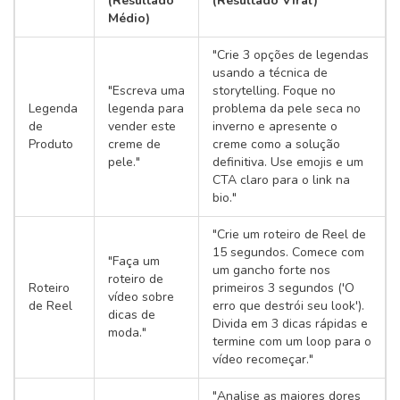
(Resultado
(Resultado Viral)
Médio)
"Crie 3 opções de legendas
usando a técnica de
"Escreva uma
storytelling. Foque no
Legenda
legenda para
problema da pele seca no
de
vender este
inverno e apresente o
Produto
creme de
creme como a solução
pele."
definitiva. Use emojis e um
CTA claro para o link na
bio."
"Crie um roteiro de Reel de
15 segundos. Comece com
"Faça um
um gancho forte nos
roteiro de
Roteiro
primeiros 3 segundos ('O
vídeo sobre
de Reel
erro que destrói seu look').
dicas de
Divida em 3 dicas rápidas e
moda."
termine com um loop para o
vídeo recomeçar."
"Analise as maiores dores