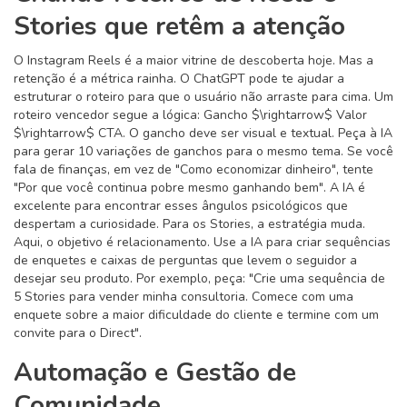
Stories que retêm a atenção
O
Instagram Reels
é a maior vitrine de descoberta hoje. Mas a
retenção é a métrica rainha. O ChatGPT pode te ajudar a
estruturar o roteiro para que o usuário não arraste para cima. Um
roteiro vencedor segue a lógica: Gancho $\rightarrow$ Valor
$\rightarrow$ CTA. O gancho deve ser visual e textual. Peça à IA
para gerar 10 variações de ganchos para o mesmo tema. Se você
fala de finanças, em vez de "Como economizar dinheiro", tente
"Por que você continua pobre mesmo ganhando bem". A IA é
excelente para encontrar esses ângulos psicológicos que
despertam a curiosidade. Para os Stories, a estratégia muda.
Aqui, o objetivo é relacionamento. Use a IA para criar sequências
de enquetes e caixas de perguntas que levem o seguidor a
desejar seu produto. Por exemplo, peça: "Crie uma sequência de
5 Stories para vender minha consultoria. Comece com uma
enquete sobre a maior dificuldade do cliente e termine com um
convite para o Direct".
Automação e Gestão de
Comunidade