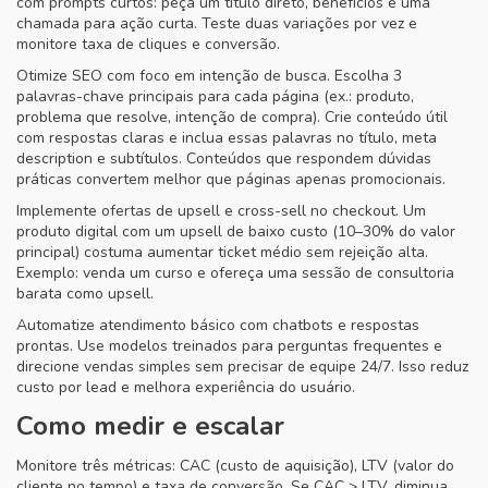
com prompts curtos: peça um título direto, benefícios e uma
chamada para ação curta. Teste duas variações por vez e
monitore taxa de cliques e conversão.
Otimize SEO com foco em intenção de busca. Escolha 3
palavras-chave principais para cada página (ex.: produto,
problema que resolve, intenção de compra). Crie conteúdo útil
com respostas claras e inclua essas palavras no título, meta
description e subtítulos. Conteúdos que respondem dúvidas
práticas convertem melhor que páginas apenas promocionais.
Implemente ofertas de upsell e cross-sell no checkout. Um
produto digital com um upsell de baixo custo (10–30% do valor
principal) costuma aumentar ticket médio sem rejeição alta.
Exemplo: venda um curso e ofereça uma sessão de consultoria
barata como upsell.
Automatize atendimento básico com chatbots e respostas
prontas. Use modelos treinados para perguntas frequentes e
direcione vendas simples sem precisar de equipe 24/7. Isso reduz
custo por lead e melhora experiência do usuário.
Como medir e escalar
Monitore três métricas: CAC (custo de aquisição), LTV (valor do
cliente no tempo) e taxa de conversão. Se CAC > LTV, diminua