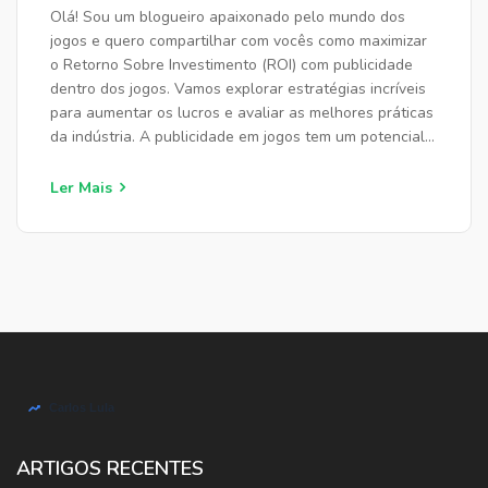
Olá! Sou um blogueiro apaixonado pelo mundo dos
jogos e quero compartilhar com vocês como maximizar
o Retorno Sobre Investimento (ROI) com publicidade
dentro dos jogos. Vamos explorar estratégias incríveis
para aumentar os lucros e avaliar as melhores práticas
da indústria. A publicidade em jogos tem um potencial
enorme, e estou animado para ajudar você a desvendar
cada aspecto disso. Vamos juntos nesta viagem para
Ler Mais
melhorar seus resultados de marketing em jogos!
ARTIGOS RECENTES