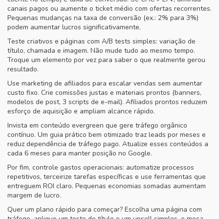
canais pagos ou aumente o ticket médio com ofertas recorrentes.
Pequenas mudanças na taxa de conversão (ex.: 2% para 3%)
podem aumentar lucros significativamente.
Teste criativos e páginas com A/B tests simples: variação de
título, chamada e imagem. Não mude tudo ao mesmo tempo.
Troque um elemento por vez para saber o que realmente gerou
resultado.
Use marketing de afiliados para escalar vendas sem aumentar
custo fixo. Crie comissões justas e materiais prontos (banners,
modelos de post, 3 scripts de e-mail). Afiliados prontos reduzem
esforço de aquisição e ampliam alcance rápido.
Invista em conteúdo evergreen que gere tráfego orgânico
contínuo. Um guia prático bem otimizado traz leads por meses e
reduz dependência de tráfego pago. Atualize esses conteúdos a
cada 6 meses para manter posição no Google.
Por fim, controle gastos operacionais: automatize processos
repetitivos, terceirize tarefas específicas e use ferramentas que
entreguem ROI claro. Pequenas economias somadas aumentam
margem de lucro.
Quer um plano rápido para começar? Escolha uma página com
tráfego, aplique um teste de título e um upsell simples, e meça