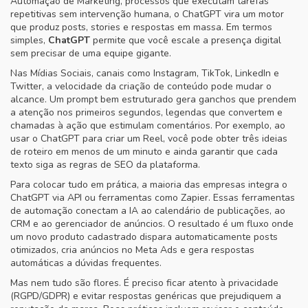
Automação de Marketing
,
processos que executam tarefas
repetitivas sem intervenção humana
, o ChatGPT vira um motor
que produz posts, stories e respostas em massa. Em termos
simples,
ChatGPT
permite que você escale a presença digital
sem precisar de uma equipe gigante.
Nas
Mídias Sociais
,
canais como Instagram, TikTok, LinkedIn e
Twitter
, a velocidade da criação de conteúdo pode mudar o
alcance. Um prompt bem estruturado gera ganchos que prendem
a atenção nos primeiros segundos, legendas que convertem e
chamadas à ação que estimulam comentários. Por exemplo, ao
usar o ChatGPT para criar um Reel, você pode obter três ideias
de roteiro em menos de um minuto e ainda garantir que cada
texto siga as regras de SEO da plataforma.
Para colocar tudo em prática, a maioria das empresas integra o
ChatGPT via API ou ferramentas como Zapier. Essas
ferramentas
de automação
conectam a IA ao calendário de publicações, ao
CRM e ao gerenciador de anúncios. O resultado é um fluxo onde
um novo produto cadastrado dispara automaticamente posts
otimizados, cria anúncios no Meta Ads e gera respostas
automáticas a dúvidas frequentes.
Mas nem tudo são flores. É preciso ficar atento à privacidade
(RGPD/GDPR) e evitar respostas genéricas que prejudiquem a