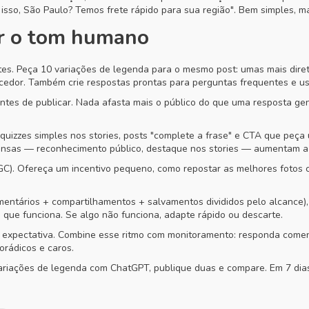
 isso, São Paulo? Temos frete rápido para sua região". Bem simples, ma
r o tom humano
s. Peça 10 variações de legenda para o mesmo post: umas mais direta
encedor. Também crie respostas prontas para perguntas frequentes e
antes de publicar. Nada afasta mais o público do que uma resposta g
 quizzes simples nos stories, posts "complete a frase" e CTA que pe
nsas — reconhecimento público, destaque nos stories — aumentam a v
GC). Ofereça um incentivo pequeno, como repostar as melhores fotos c
ntários + compartilhamentos + salvamentos divididos pelo alcance), 
ue funciona. Se algo não funciona, adapte rápido ou descarte.
ria expectativa. Combine esse ritmo com monitoramento: responda comen
rádicos e caros.
ariações de legenda com ChatGPT, publique duas e compare. Em 7 dias