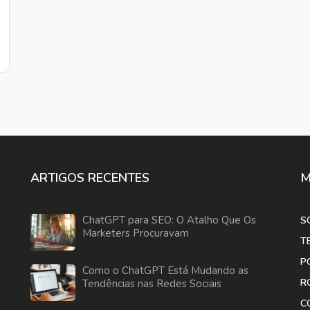
ARTIGOS RECENTES
M
ChatGPT para SEO: O Atalho Que Os
S
Marketers Procuravam
T
P
Como o ChatGPT Está Mudando as
R
Tendências nas Redes Sociais
C