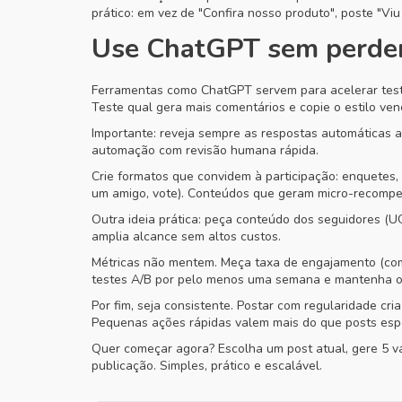
prático: em vez de "Confira nosso produto", poste "Viu
Use ChatGPT sem perde
Ferramentas como ChatGPT servem para acelerar teste
Teste qual gera mais comentários e copie o estilo v
Importante: reveja sempre as respostas automáticas 
automação com revisão humana rápida.
Crie formatos que convidem à participação: enquetes,
um amigo, vote). Conteúdos que geram micro-recompe
Outra ideia prática: peça conteúdo dos seguidores (U
amplia alcance sem altos custos.
Métricas não mentem. Meça taxa de engajamento (come
testes A/B por pelo menos uma semana e mantenha o q
Por fim, seja consistente. Postar com regularidade c
Pequenas ações rápidas valem mais do que posts espo
Quer começar agora? Escolha um post atual, gere 5 v
publicação. Simples, prático e escalável.