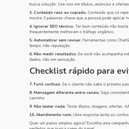
busca solução. Use isso em títulos, anúncios e ofertas
3. Conteúdo raso ou copiado.
Conteúdo que só repet
mostre 3 palavras-chave que a pessoa pode aplicar h
4. Ignorar SEO técnico.
Ter bom conteúdo não basta s
frequentemente melhoram o tráfego orgânico.
5. Automatizar sem revisar.
Ferramentas como ChatGPT
tempo, não reputação.
6. Não medir resultados.
Se você não acompanha métr
dados, não em sensação.
Checklist rápido para evi
7. Funil confuso.
Se o cliente não sabe o próximo pas
8. Mensagem diferente entre canais.
Seja consistent
carrinho.
9. Não testar nada.
Teste títulos, imagens, ofertas.
10. Atendimento ruim.
Uma resposta lenta ou confusa
Quer um passo simples agora? Escolha uma campanha 
perfeitos que nunca saem do papel.