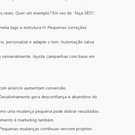
s reais. Quer um exemplo? Em vez de “faça SEO”,
 meta tags e estrutura H. Pequenas correções
s, personalize e adapte o tom. Automação salva
ise semanalmente. Ajuste campanhas com base em
as com anúncio aumentam conversão.
. Desalinhamento gera desconfiança e abandono do
Mesmo uma mudança pequena pode dobrar resultados.
dimento é marketing também.
. Pequenas mudanças contínuas vencem projetos