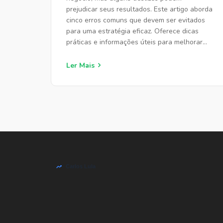
prejudicar seus resultados. Este artigo aborda
cinco erros comuns que devem ser evitados
para uma estratégia eficaz. Oferece dicas
práticas e informações úteis para melhorar
sua presença online.
Ler Mais