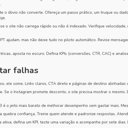
.
e o óbvio não converte. Ofereça um passo prático, um truque ou dado
oje.
e o site não carrega rápido ou não é indexado. Verifique velocidade,
 ajudam, mas não deixe tudo no piloto automático. Revise mensagen
icas, aposta no escuro. Defina KPIs (conversões, CTR, CAC) e anal
tar falhas
so, ele some. Links claros, CTA direto e páginas de destino alinhad
e. Se o Instagram promete desconto, o site precisa mostrar o mesmo
 A/B é o jeito mais barato de melhorar desempenho sem gastar mais. 
 quebra confiança. Treine quem atende e padronize respostas. Aten
ativa, defina um KPI, teste uma variação e acompanhe por sete dias