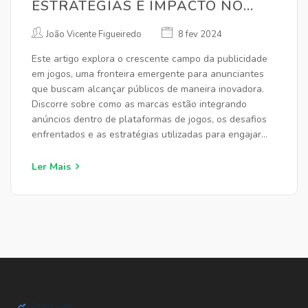
ESTRATÉGIAS E IMPACTO NO
MERCADO DE ANÚNCIOS
João Vicente Figueiredo
8 fev 2024
DIGITAIS
Este artigo explora o crescente campo da publicidade
em jogos, uma fronteira emergente para anunciantes
que buscam alcançar públicos de maneira inovadora.
Discorre sobre como as marcas estão integrando
anúncios dentro de plataformas de jogos, os desafios
enfrentados e as estratégias utilizadas para engajar
jogadores sem prejudicar a experiência de jogo. Além
disso, aborda as tendências futuras e o potencial de
Ler Mais
mercado da publicidade em jogos.