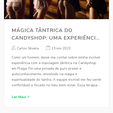
MÁGICA TÂNTRICA DO
CANDYSHOP: UMA EXPERIÊNCIA
DE TERAPIA DE MASSAGEM EM
Carlos Silveira
13 nov 2023
PRAGA PARA SE TER EM MENTE
Como um homem, deixe-me contar sobre minha incrível
experiência com a massagem tântrica na Candyshop
em Praga. Foi uma jornada de puro prazer e
autoconhecimento, envolvido na magia e
espiritualidade do tantra. A equipe incrível me fez sentir
confortável e focado no meu bem-estar. Essa terapia
de massagem levou o relaxamento a um novo nível.
Vale a pena visitar se você estiver em Praga.
Ler Mais