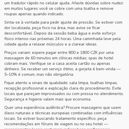
um tradutor rápido no celular ajuda. Afaste dúvidas sobre nudez:
em muitos lugares você se cobre com uma toalha e remove
roupas apenas quando indicado.
Sinta-se à vontade para pedir ajuste de pressão. Se estiver com
dor localizada, peça foco na área, mas avise se ficar
desconfortável. Depois da sessão beba água e evite esforço
físico intenso nas próximas 24 horas. Uma caminhada leve pela
cidade ajuda a relaxar músculos e a clarear ideias.
Preços variam: espere pagar entre 800 e 1800 CZK por uma
massagem de 60 minutos em clínicas médias; spas de hotel
cobram mais. Verifique se a casa aceita cartão ou apenas
dinheiro. Se receber um serviço ótimo, a gorjeta é bem-vinda —
5–10% é comum, mas não obrigatória.
Fique atento a sinais de qualidade: sala limpa, toalhas limpas,
recepção profissional e explicação clara do procedimento. Evite
locais que pareçam improvisados ou com pressa no atendimento.
Segurança e higiene valem mais que economia.
Quer uma experiência autêntica? Procure massagens que usem
óleos naturais e técnicas europeias combinadas com influências
locais. Se estiver buscando tratamento específico, peça
recomendações em fóruns de viagem ou no seu hotel —