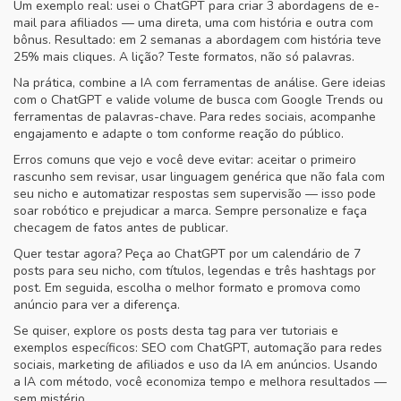
Um exemplo real: usei o ChatGPT para criar 3 abordagens de e-
mail para afiliados — uma direta, uma com história e outra com
bônus. Resultado: em 2 semanas a abordagem com história teve
25% mais cliques. A lição? Teste formatos, não só palavras.
Na prática, combine a IA com ferramentas de análise. Gere ideias
com o ChatGPT e valide volume de busca com Google Trends ou
ferramentas de palavras-chave. Para redes sociais, acompanhe
engajamento e adapte o tom conforme reação do público.
Erros comuns que vejo e você deve evitar: aceitar o primeiro
rascunho sem revisar, usar linguagem genérica que não fala com
seu nicho e automatizar respostas sem supervisão — isso pode
soar robótico e prejudicar a marca. Sempre personalize e faça
checagem de fatos antes de publicar.
Quer testar agora? Peça ao ChatGPT por um calendário de 7
posts para seu nicho, com títulos, legendas e três hashtags por
post. Em seguida, escolha o melhor formato e promova como
anúncio para ver a diferença.
Se quiser, explore os posts desta tag para ver tutoriais e
exemplos específicos: SEO com ChatGPT, automação para redes
sociais, marketing de afiliados e uso da IA em anúncios. Usando
a IA com método, você economiza tempo e melhora resultados —
sem mistério.