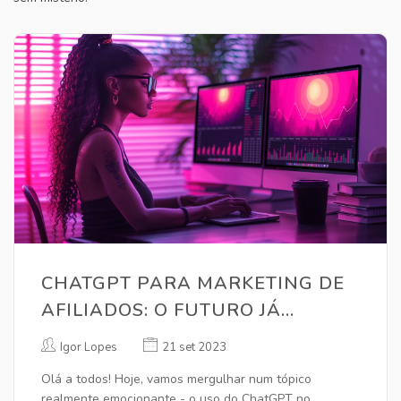
CHATGPT PARA MARKETING DE
AFILIADOS: O FUTURO JÁ
CHEGOU
Igor Lopes
21 set 2023
Olá a todos! Hoje, vamos mergulhar num tópico
realmente emocionante - o uso do ChatGPT no