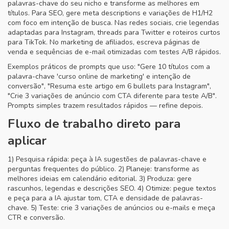
palavras-chave do seu nicho e transforme as melhores em
títulos. Para SEO, gere meta descriptions e variações de H1/H2
com foco em intenção de busca. Nas redes sociais, crie legendas
adaptadas para Instagram, threads para Twitter e roteiros curtos
para TikTok. No marketing de afiliados, escreva páginas de
venda e sequências de e-mail otimizadas com testes A/B rápidos.
Exemplos práticos de prompts que uso: "Gere 10 títulos com a
palavra-chave 'curso online de marketing' e intenção de
conversão", "Resuma este artigo em 6 bullets para Instagram",
"Crie 3 variações de anúncio com CTA diferente para teste A/B".
Prompts simples trazem resultados rápidos — refine depois.
Fluxo de trabalho direto para
aplicar
1) Pesquisa rápida: peça à IA sugestões de palavras-chave e
perguntas frequentes do público. 2) Planeje: transforme as
melhores ideias em calendário editorial. 3) Produza: gere
rascunhos, legendas e descrições SEO. 4) Otimize: pegue textos
e peça para a IA ajustar tom, CTA e densidade de palavras-
chave. 5) Teste: crie 3 variações de anúncios ou e-mails e meça
CTR e conversão.