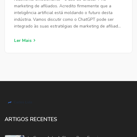
marketing de afiliados. Acredito firmemente que a
inteligência artificial está moldando o futuro desta
indústria. Vamos discutir como o ChatGPT pode ser
integrado às suas estratégias de marketing de afiliados
para aprimorar suas campanhas. Junte-se a mim nesta
jornada pelo futuro do marketing digital.
Ler Mais
ARTIGOS RECENTES