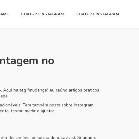
GAME
CHATGPT INSTAGRAM
CHATGPT INSTAGRAM
vantagem no
o. Aqui na tag "mudança" eu reúno artigos práticos
dade.
acionáveis. Tem também posts sobre Instagram,
ta: testar, medir e ajustar.
meta descrições, pesquisa de palavras). Segundo,