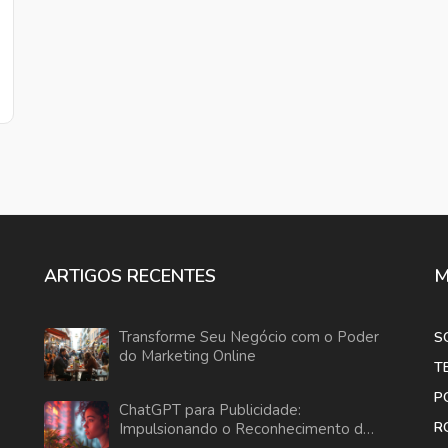
ARTIGOS RECENTES
M
Transforme Seu Negócio com o Poder
S
do Marketing Online
T
P
ChatGPT para Publicidade:
R
Impulsionando o Reconhecimento da