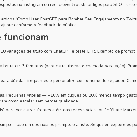
espostas no Instagram ou reescrever 5 posts antigos para SEO. Tercei
s artigos "Como Usar ChatGPT para Bombar Seu Engajamento no Twitte
: ajuste conforme o feedback do público.
e funcionam
e 10 variações de título com ChatGPT e teste CTR. Exemplo de prompt: "
a bruta em 3 formatos (post curto, thread e chamada para ação). Prom
as para dúvidas frequentes e personalize com o nome do seguidor. Co
dias. Pequenas vitórias — +10% em cliques ou 20% menos tempo gast
ram como escalar sem perder qualidade.
" para ver outras frentes além das redes sociais, ou "Affiliate Mark
mples, use um dos nossos prompts e ajuste. Se quiser, explore os pos