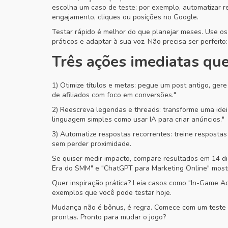
escolha um caso de teste: por exemplo, automatizar r
engajamento, cliques ou posições no Google.
Testar rápido é melhor do que planejar meses. Use o
práticos e adaptar à sua voz. Não precisa ser perfeito
Três ações imediatas qu
1) Otimize títulos e metas: pegue um post antigo, ger
de afiliados com foco em conversões."
2) Reescreva legendas e threads: transforme uma idei
linguagem simples como usar IA para criar anúncios."
3) Automatize respostas recorrentes: treine respost
sem perder proximidade.
Se quiser medir impacto, compare resultados em 14 
Era do SMM" e "ChatGPT para Marketing Online" most
Quer inspiração prática? Leia casos como "In-Game Ads
exemplos que você pode testar hoje.
Mudança não é bônus, é regra. Comece com um teste si
prontas. Pronto para mudar o jogo?