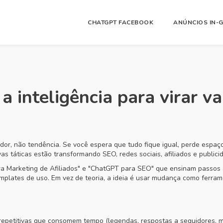
CHATGPT FACEBOOK
ANÚNCIOS IN-
a inteligência para virar 
dor, não tendência. Se você espera que tudo fique igual, perde espaç
táticas estão transformando SEO, redes sociais, afiliados e publici
a Marketing de Afiliados" e "ChatGPT para SEO" que ensinam passos 
plates de uso. Em vez de teoria, a ideia é usar mudança como ferramen
s repetitivas que consomem tempo (legendas, respostas a seguidores, 