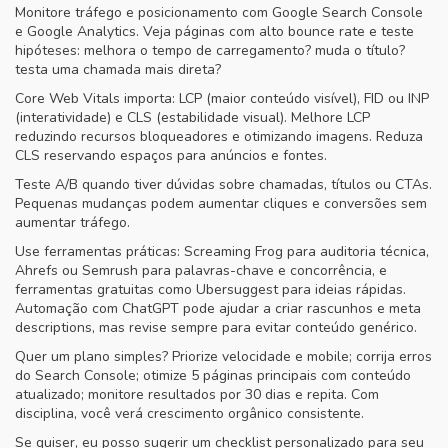
Monitore tráfego e posicionamento com Google Search Console
e Google Analytics. Veja páginas com alto bounce rate e teste
hipóteses: melhora o tempo de carregamento? muda o título?
testa uma chamada mais direta?
Core Web Vitals importa: LCP (maior conteúdo visível), FID ou INP
(interatividade) e CLS (estabilidade visual). Melhore LCP
reduzindo recursos bloqueadores e otimizando imagens. Reduza
CLS reservando espaços para anúncios e fontes.
Teste A/B quando tiver dúvidas sobre chamadas, títulos ou CTAs.
Pequenas mudanças podem aumentar cliques e conversões sem
aumentar tráfego.
Use ferramentas práticas: Screaming Frog para auditoria técnica,
Ahrefs ou Semrush para palavras-chave e concorrência, e
ferramentas gratuitas como Ubersuggest para ideias rápidas.
Automação com ChatGPT pode ajudar a criar rascunhos e meta
descriptions, mas revise sempre para evitar conteúdo genérico.
Quer um plano simples? Priorize velocidade e mobile; corrija erros
do Search Console; otimize 5 páginas principais com conteúdo
atualizado; monitore resultados por 30 dias e repita. Com
disciplina, você verá crescimento orgânico consistente.
Se quiser, eu posso sugerir um checklist personalizado para seu