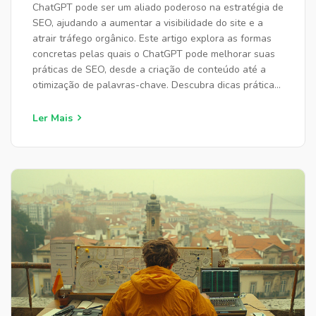
ChatGPT pode ser um aliado poderoso na estratégia de
SEO, ajudando a aumentar a visibilidade do site e a
atrair tráfego orgânico. Este artigo explora as formas
concretas pelas quais o ChatGPT pode melhorar suas
práticas de SEO, desde a criação de conteúdo até a
otimização de palavras-chave. Descubra dicas práticas
e dados interessantes que podem transformar sua
abordagem de marketing digital.
Ler Mais