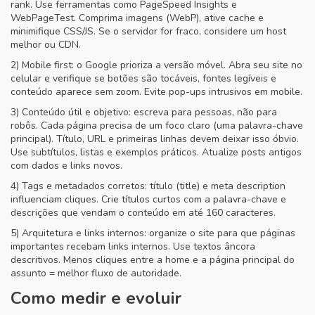
rank. Use ferramentas como PageSpeed Insights e
WebPageTest. Comprima imagens (WebP), ative cache e
minimifique CSS/JS. Se o servidor for fraco, considere um host
melhor ou CDN.
2) Mobile first: o Google prioriza a versão móvel. Abra seu site no
celular e verifique se botões são tocáveis, fontes legíveis e
conteúdo aparece sem zoom. Evite pop-ups intrusivos em mobile.
3) Conteúdo útil e objetivo: escreva para pessoas, não para
robôs. Cada página precisa de um foco claro (uma palavra-chave
principal). Título, URL e primeiras linhas devem deixar isso óbvio.
Use subtítulos, listas e exemplos práticos. Atualize posts antigos
com dados e links novos.
4) Tags e metadados corretos: título (title) e meta description
influenciam cliques. Crie títulos curtos com a palavra-chave e
descrições que vendam o conteúdo em até 160 caracteres.
5) Arquitetura e links internos: organize o site para que páginas
importantes recebam links internos. Use textos âncora
descritivos. Menos cliques entre a home e a página principal do
assunto = melhor fluxo de autoridade.
Como medir e evoluir