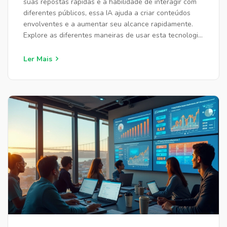
suas repostas rápidas e a habilidade de interagir com
diferentes públicos, essa IA ajuda a criar conteúdos
envolventes e a aumentar seu alcance rapidamente.
Explore as diferentes maneiras de usar esta tecnologia
para se conectar melhor com seus seguidores, planejar
estratégias de engajamento e até mesmo conduzir
Ler Mais
análises de sentimento. Saiba como alavancar o poder
da escrita automatizada para transformar sua
experiência na rede social.