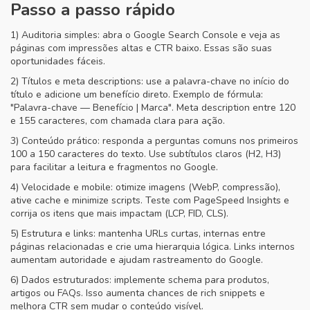
Passo a passo rápido
1) Auditoria simples: abra o Google Search Console e veja as
páginas com impressões altas e CTR baixo. Essas são suas
oportunidades fáceis.
2) Títulos e meta descriptions: use a palavra-chave no início do
título e adicione um benefício direto. Exemplo de fórmula:
"Palavra-chave — Benefício | Marca". Meta description entre 120
e 155 caracteres, com chamada clara para ação.
3) Conteúdo prático: responda a perguntas comuns nos primeiros
100 a 150 caracteres do texto. Use subtítulos claros (H2, H3)
para facilitar a leitura e fragmentos no Google.
4) Velocidade e mobile: otimize imagens (WebP, compressão),
ative cache e minimize scripts. Teste com PageSpeed Insights e
corrija os itens que mais impactam (LCP, FID, CLS).
5) Estrutura e links: mantenha URLs curtas, internas entre
páginas relacionadas e crie uma hierarquia lógica. Links internos
aumentam autoridade e ajudam rastreamento do Google.
6) Dados estruturados: implemente schema para produtos,
artigos ou FAQs. Isso aumenta chances de rich snippets e
melhora CTR sem mudar o conteúdo visível.