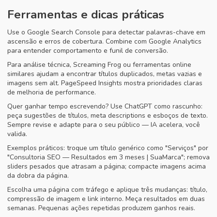
Ferramentas e dicas práticas
Use o Google Search Console para detectar palavras-chave em
ascensão e erros de cobertura. Combine com Google Analytics
para entender comportamento e funil de conversão.
Para análise técnica, Screaming Frog ou ferramentas online
similares ajudam a encontrar títulos duplicados, metas vazias e
imagens sem alt. PageSpeed Insights mostra prioridades claras
de melhoria de performance.
Quer ganhar tempo escrevendo? Use ChatGPT como rascunho:
peça sugestões de títulos, meta descriptions e esboços de texto.
Sempre revise e adapte para o seu público — IA acelera, você
valida.
Exemplos práticos: troque um título genérico como "Serviços" por
"Consultoria SEO — Resultados em 3 meses | SuaMarca"; remova
sliders pesados que atrasam a página; compacte imagens acima
da dobra da página.
Escolha uma página com tráfego e aplique três mudanças: título,
compressão de imagem e link interno. Meça resultados em duas
semanas. Pequenas ações repetidas produzem ganhos reais.