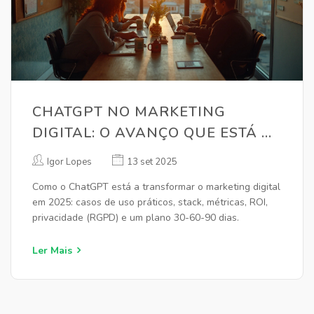
CHATGPT NO MARKETING
DIGITAL: O AVANÇO QUE ESTÁ A
MUDAR O JOGO EM 2025
Igor Lopes
13 set 2025
Como o ChatGPT está a transformar o marketing digital
em 2025: casos de uso práticos, stack, métricas, ROI,
privacidade (RGPD) e um plano 30-60-90 dias.
Ler Mais