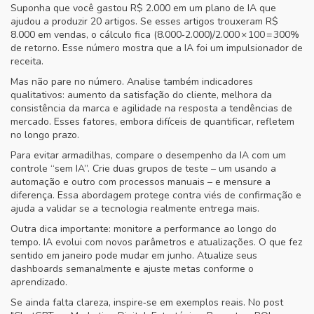
Suponha que você gastou R$ 2.000 em um plano de IA que
ajudou a produzir 20 artigos. Se esses artigos trouxeram R$
8.000 em vendas, o cálculo fica (8.000‑2.000)/2.000 × 100 = 300%
de retorno. Esse número mostra que a IA foi um impulsionador de
receita.
Mas não pare no número. Analise também indicadores
qualitativos: aumento da satisfação do cliente, melhora da
consistência da marca e agilidade na resposta a tendências de
mercado. Esses fatores, embora difíceis de quantificar, refletem
no longo prazo.
Para evitar armadilhas, compare o desempenho da IA com um
controle “sem IA”. Crie duas grupos de teste – um usando a
automação e outro com processos manuais – e mensure a
diferença. Essa abordagem protege contra viés de confirmação e
ajuda a validar se a tecnologia realmente entrega mais.
Outra dica importante: monitore a performance ao longo do
tempo. IA evolui com novos parâmetros e atualizações. O que fez
sentido em janeiro pode mudar em junho. Atualize seus
dashboards semanalmente e ajuste metas conforme o
aprendizado.
Se ainda falta clareza, inspire‑se em exemplos reais. No post