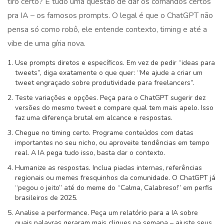
tiro certo? É tudo uma questão de dar os comandos certos
pra IA – os famosos prompts. O legal é que o ChatGPT não
pensa só como robô, ele entende contexto, timing e até a
vibe de uma gíria nova.
Use prompts diretos e específicos. Em vez de pedir “ideas para
tweets”, diga exatamente o que quer: “Me ajude a criar um
tweet engraçado sobre produtividade para freelancers”.
Teste variações e opções. Peça para o ChatGPT sugerir dez
versões do mesmo tweet e compare qual tem mais apelo. Isso
faz uma diferença brutal em alcance e respostas.
Chegue no timing certo. Programe conteúdos com datas
importantes no seu nicho, ou aproveite tendências em tempo
real. A IA pega tudo isso, basta dar o contexto.
Humanize as respostas. Inclua piadas internas, referências
regionais ou memes fresquinhos da comunidade. O ChatGPT já
“pegou o jeito” até do meme do “Calma, Calabreso!” em perfis
brasileiros de 2025.
Analise a performance. Peça um relatório para a IA sobre
quais palavras geraram mais cliques na semana – ajuste seus