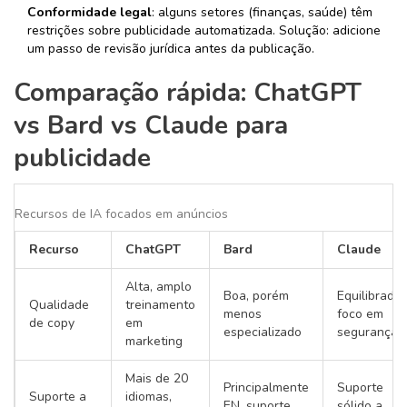
Conformidade legal
: alguns setores (finanças, saúde) têm
restrições sobre publicidade automatizada. Solução: adicione
um passo de revisão jurídica antes da publicação.
Comparação rápida: ChatGPT
vs Bard vs Claude para
publicidade
Recursos de IA focados em anúncios
Recurso
ChatGPT
Bard
Claude
Alta, amplo
Boa, porém
Equilibrada,
Qualidade
treinamento
menos
foco em
de copy
em
especializado
segurança
marketing
Mais de 20
Principalmente
Suporte
Suporte a
idiomas,
EN, suporte
sólido a