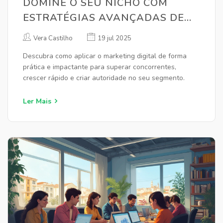
DOMINE O SEU NICHO COM
ESTRATÉGIAS AVANÇADAS DE
MARKETING DIGITAL
Vera Castilho
19 jul 2025
Descubra como aplicar o marketing digital de forma
prática e impactante para superar concorrentes,
crescer rápido e criar autoridade no seu segmento.
Ler Mais