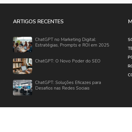
ARTIGOS RECENTES
M
ChatGPT no Marketing Digital:
S
Estratégias, Prompts e ROI em 2025
T
P
ChatGPT: O Novo Poder do SEO
R
C
ChatGPT: Soluções Eficazes para
Desafios nas Redes Sociais
© 2026. Todos os direitos reservados.