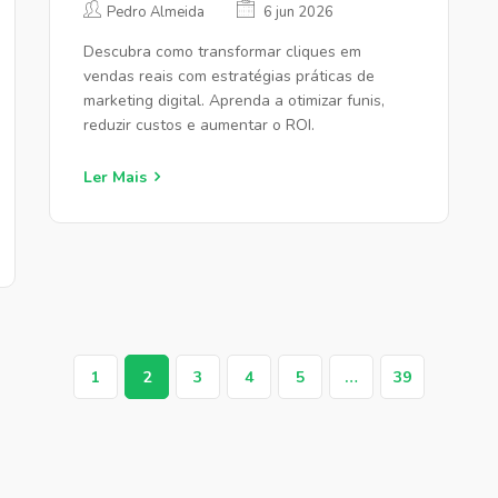
Pedro Almeida
6 jun 2026
Descubra como transformar cliques em
vendas reais com estratégias práticas de
marketing digital. Aprenda a otimizar funis,
reduzir custos e aumentar o ROI.
Ler Mais
1
2
3
4
5
…
39