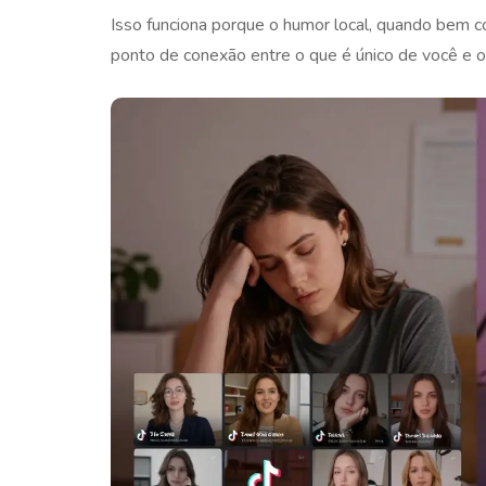
Isso funciona porque o humor local, quando bem co
ponto de conexão entre o que é único de você e o 