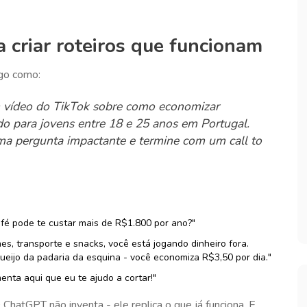
criar roteiros que funcionam
lgo como:
m vídeo do TikTok sobre como economizar
do para jovens entre 18 e 25 anos em Portugal.
a pergunta impactante e termine com um call to
fé pode te custar mais de R$1.800 por ano?"
s, transporte e snacks, você está jogando dinheiro fora.
eijo da padaria da esquina - você economiza R$3,50 por dia."
nta aqui que eu te ajudo a cortar!"
ChatGPT não inventa - ele replica o que já funciona. E