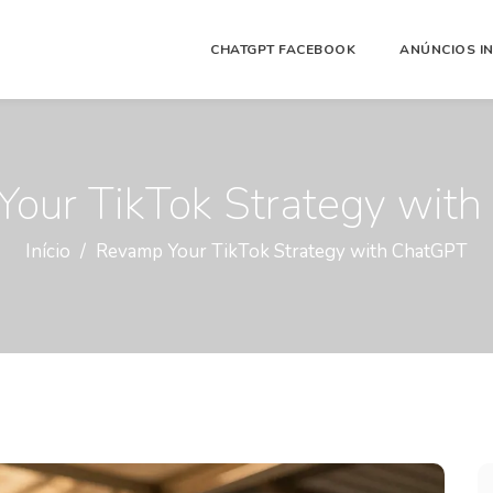
CHATGPT FACEBOOK
ANÚNCIOS I
our TikTok Strategy wit
Início
Revamp Your TikTok Strategy with ChatGPT