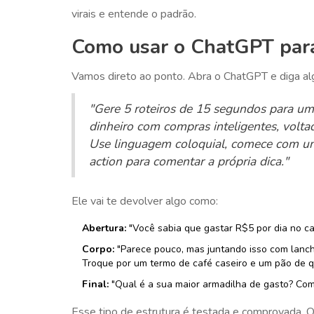
virais e entende o padrão.
Como usar o ChatGPT para 
Vamos direto ao ponto. Abra o ChatGPT e diga a
"Gere 5 roteiros de 15 segundos para u
dinheiro com compras inteligentes, volta
Use linguagem coloquial, comece com um
action para comentar a própria dica."
Ele vai te devolver algo como:
Abertura:
"Você sabia que gastar R$5 por dia no ca
Corpo:
"Parece pouco, mas juntando isso com lanche
Troque por um termo de café caseiro e um pão de qu
Final:
"Qual é a sua maior armadilha de gasto? Come
Esse tipo de estrutura é testada e comprovada. O 