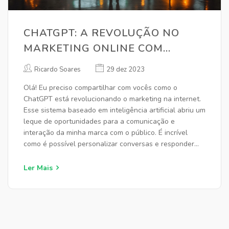
CHATGPT: A REVOLUÇÃO NO
MARKETING ONLINE COM
INTELIGÊNCIA ARTIFICIAL
Ricardo Soares
29 dez 2023
Olá! Eu preciso compartilhar com vocês como o
ChatGPT está revolucionando o marketing na internet.
Esse sistema baseado em inteligência artificial abriu um
leque de oportunidades para a comunicação e
interação da minha marca com o público. É incrível
como é possível personalizar conversas e responder
dúvidas em tempo real. Na verdade, estou
impressionado com a eficiência do ChatGPT em
Ler Mais
automatizar e otimizar minhas campanhas online.
Vamos conversar mais sobre isso no post!