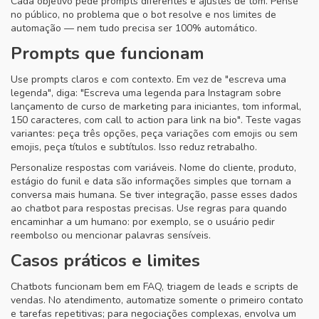
Cada objetivo pede prompts diferentes e ajustes de tom. Pense
no público, no problema que o bot resolve e nos limites de
automação — nem tudo precisa ser 100% automático.
Prompts que funcionam
Use prompts claros e com contexto. Em vez de "escreva uma
legenda", diga: "Escreva uma legenda para Instagram sobre
lançamento de curso de marketing para iniciantes, tom informal,
150 caracteres, com call to action para link na bio". Teste vagas
variantes: peça três opções, peça variações com emojis ou sem
emojis, peça títulos e subtítulos. Isso reduz retrabalho.
Personalize respostas com variáveis. Nome do cliente, produto,
estágio do funil e data são informações simples que tornam a
conversa mais humana. Se tiver integração, passe esses dados
ao chatbot para respostas precisas. Use regras para quando
encaminhar a um humano: por exemplo, se o usuário pedir
reembolso ou mencionar palavras sensíveis.
Casos práticos e limites
Chatbots funcionam bem em FAQ, triagem de leads e scripts de
vendas. No atendimento, automatize somente o primeiro contato
e tarefas repetitivas; para negociações complexas, envolva um