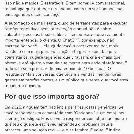
isso não é mágica. É estratégia. E tem nome:
IA conversacional
,
tecnologia que entende e responde como um ser humano, mas
em segundos e sem cansaço
.
A
automação de marketing
,
o uso de ferramentas para executar
tarefas repetitivas sem intervenção manual
não é sobre
substituir pessoas. É sobre liberar tempo para o que realmente
importa: entender o cliente. O ChatGPT, por exemplo, não
escreve por você — ele ajuda você a escrever melhor, mais
rápido, e com mais personalização. Ele gera respostas para
comentários, sugere legendas que viralizam, cria e-mails que
abrem, e até ajusta o tom da sua marca para cada plataforma. E
tudo isso sem precisar de uma equipe de 10 pessoas. O
resultado? Mais conversas que levam a vendas, menos horas
gastas em tarefas chatas, e um público que sente que você está
realmente ouvindo.
Por que isso importa agora?
Em 2025, ninguém tem paciência para respostas genéricas. Se
você responder um comentário com "Obrigado!" e um emoji, seu
cliente já desligou. Mas se você responder com algo que mostra
que leu o que ele escreveu, entendeu o problema dele e
ofereceu uma solução real — ele se lembra. E volta. E indica.