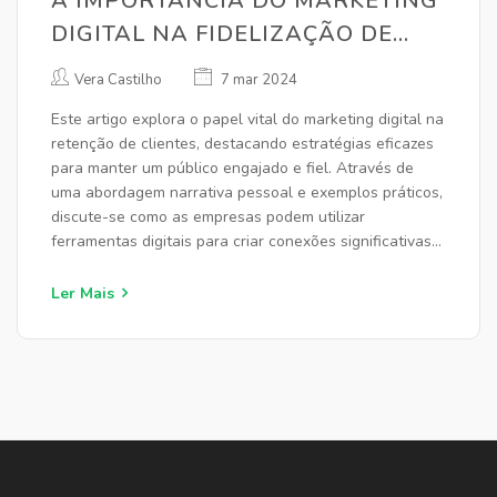
A IMPORTÂNCIA DO MARKETING
DIGITAL NA FIDELIZAÇÃO DE
CLIENTES
Vera Castilho
7 mar 2024
Este artigo explora o papel vital do marketing digital na
retenção de clientes, destacando estratégias eficazes
para manter um público engajado e fiel. Através de
uma abordagem narrativa pessoal e exemplos práticos,
discute-se como as empresas podem utilizar
ferramentas digitais para criar conexões significativas
com seus clientes, garantindo sua satisfação e
lealdade a longo prazo.
Ler Mais