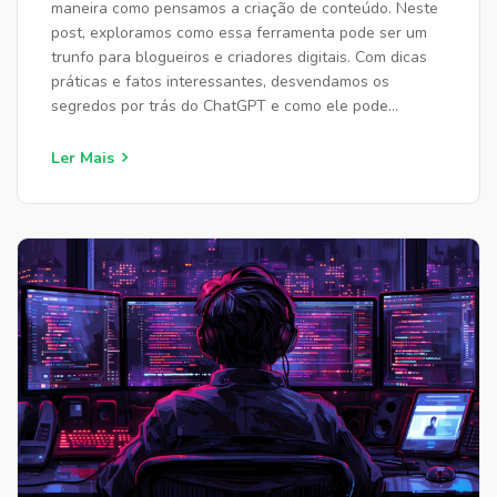
maneira como pensamos a criação de conteúdo. Neste
post, exploramos como essa ferramenta pode ser um
trunfo para blogueiros e criadores digitais. Com dicas
práticas e fatos interessantes, desvendamos os
segredos por trás do ChatGPT e como ele pode
otimizar e enriquecer a escrita, além de contar uma
história pessoal sobre a minha experiência com esta
Ler Mais
tecnologia.