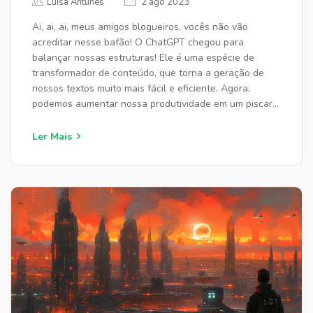
Luísa Antunes
2 ago 2023
Ai, ai, ai, meus amigos blogueiros, vocês não vão
acreditar nesse bafão! O ChatGPT chegou para
balançar nossas estruturas! Ele é uma espécie de
transformador de conteúdo, que torna a geração de
nossos textos muito mais fácil e eficiente. Agora,
podemos aumentar nossa produtividade em um piscar
de olhos, sem perder a qualidade ou o charme. É como
se fosse mágica, gente! Quem diria que um dia a
Ler Mais
tecnologia nos faria sentir como fadas madrinhas do
conteúdo, não é mesmo?