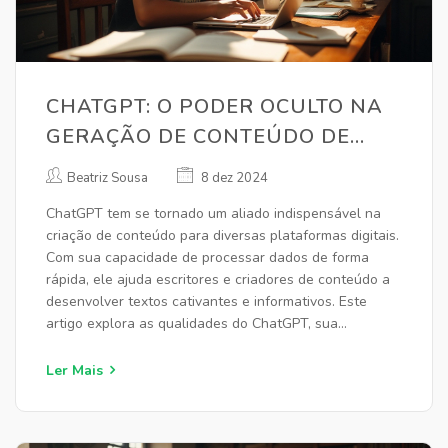
CHATGPT: O PODER OCULTO NA
GERAÇÃO DE CONTEÚDO DE
QUALIDADE
Beatriz Sousa
8 dez 2024
ChatGPT tem se tornado um aliado indispensável na
criação de conteúdo para diversas plataformas digitais.
Com sua capacidade de processar dados de forma
rápida, ele ajuda escritores e criadores de conteúdo a
desenvolver textos cativantes e informativos. Este
artigo explora as qualidades do ChatGPT, sua
aplicabilidade prática e dicas para otimizar seu uso na
produção de conteúdo. Descubra como essa tecnologia
Ler Mais
transforma ideias em palavras com criatividade e
eficiência.