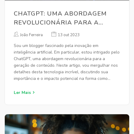
CHATGPT: UMA ABORDAGEM
REVOLUCIONÁRIA PARA A
GERAÇÃO DE CONTEÚDO
João Ferreira
13 out 2023
Sou um blogger fascinado pela inovação em
inteligência artificial. Em particular, estou intrigado pelo
ChatGPT, uma abordagem revolucionária para a
geração de conteúdo. Neste artigo, vou mergulhar nos
detalhes desta tecnologia incrível, discutindo sua
importância e o impacto potencial na forma como
produzimos e interagimos com conteúdo digital.
Acompanhe-me nesta fascinante aventura tecnológica!
Ler Mais