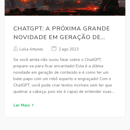
CHATGPT: A PRÓXIMA GRANDE
NOVIDADE EM GERAÇÃO DE
CONTEÚDO
Luísa Antunes
2 ago 2023
Se você ainda não ouviu falar sobre o ChatGPT,
prepare-se para ficar encantado! Esta é a última
novidade em geração de conteúdo e é como ter um
bate-papo com um robô esperto e engraçado! Com o
ChatGPT, você pode criar textos incríveis sem ter que
quebrar a cabeça, pois ele é capaz de entender suas
necessidades e criar conteúdo relevante. É como ter
um amigo engraçado e criativo que sempre tem a
Ler Mais
palavra certa na ponta da língua. Então, se você está
procurando por uma maneira divertida e eficiente de
criar conteúdo, o ChatGPT é a novidade que você
estava esperando!