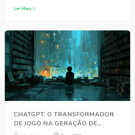
geramos, tornando todo o processo menos perplexo.
Vamos mergulhar juntas nessa ferramenta incrível que
Ler Mais
pode turbinar nossa produtividade?
CHATGPT: O TRANSFORMADOR
DE JOGO NA GERAÇÃO DE
CONTEÚDO