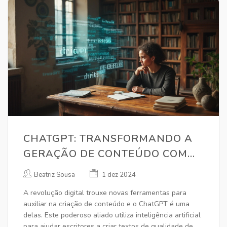
CHATGPT: TRANSFORMANDO A
GERAÇÃO DE CONTEÚDO COM
QUALIDADE E CRIATIVIDADE
Beatriz Sousa
1 dez 2024
A revolução digital trouxe novas ferramentas para
auxiliar na criação de conteúdo e o ChatGPT é uma
delas. Este poderoso aliado utiliza inteligência artificial
para ajudar escritores a criar textos de qualidade de