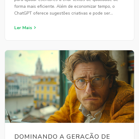
forma mais eficiente. Além de economizar tempo, o
ChatGPT oferece sugestões criativas e pode ser
personalizado para atender às necessidades
específicas do usuário. Conheça dicas práticas para
Ler Mais
aproveitar essa tecnologia no seu processo de escrita.
DOMINANDO A GERAÇÃO DE