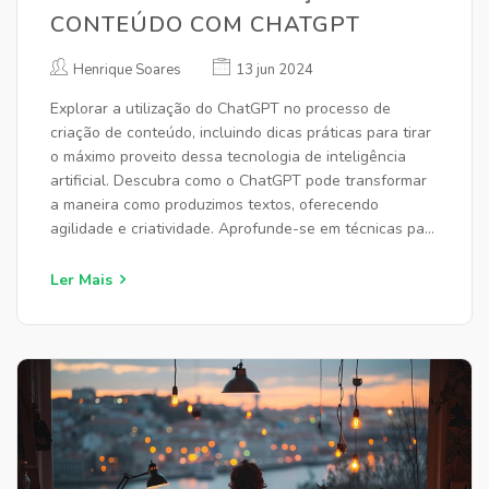
CONTEÚDO COM CHATGPT
Henrique Soares
13 jun 2024
Explorar a utilização do ChatGPT no processo de
criação de conteúdo, incluindo dicas práticas para tirar
o máximo proveito dessa tecnologia de inteligência
artificial. Descubra como o ChatGPT pode transformar
a maneira como produzimos textos, oferecendo
agilidade e criatividade. Aprofunde-se em técnicas para
melhorar a qualidade dos textos e veja exemplos de
uso em diferentes contextos.
Ler Mais