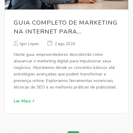
GUIA COMPLETO DE MARKETING
NA INTERNET PARA
EMPREENDEDORES
Igor Lopes
2 ago 2024
Neste guia, empreendedores descobrirão como
alavancar o marketing digital para impulsionar seus
negócios. Abordamos desde os conceitos básicos até
estratégias avançadas que podem transformar a
presença online. Exploramos ferramentas essenciais,
técnicas de SEO e as melhores práticas de publicidade
na internet. Saiba como atrair e converter clientes no
mundo digital.
Ler Mais