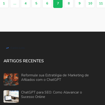
1
…
4
5
6
7
8
9
10
11
ARTIGOS RECENTES
Reformule sua Estratégia de Marketing de
Afiliados com o ChatGPT
ChatGPT para SEO: Como Alavancar o
Sucesso Online