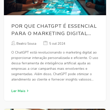
POR QUE CHATGPT É ESSENCIAL
PARA O MARKETING DIGITAL
HOJE
Beatriz Sousa
5 out 2024
O ChatGPT está revolucionando o marketing digital ao
proporcionar interação personalizada e eficiente. O uso
dessa ferramenta de inteligência artificial ajuda as
empresas a criar campanhas mais envolventes e
segmentadas. Além disso, ChatGPT pode otimizar o
atendimento ao cliente e fornecer insights valiosos
sobre os comportamentos dos consumidores. Neste
artigo, vamos explorar como e por que os profissionais
Ler Mais
de marketing devem incluir o ChatGPT em suas
estratégias.