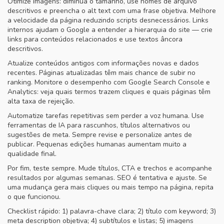
Otimize imagens: diminua o tamanho, use nomes de arquivo
descritivos e preencha o alt text com uma frase objetiva. Melhore
a velocidade da página reduzindo scripts desnecessários. Links
internos ajudam o Google a entender a hierarquia do site — crie
links para conteúdos relacionados e use textos âncora
descritivos.
Atualize conteúdos antigos com informações novas e dados
recentes. Páginas atualizadas têm mais chance de subir no
ranking. Monitore o desempenho com Google Search Console e
Analytics: veja quais termos trazem cliques e quais páginas têm
alta taxa de rejeição.
Automatize tarefas repetitivas sem perder a voz humana. Use
ferramentas de IA para rascunhos, títulos alternativos ou
sugestões de meta. Sempre revise e personalize antes de
publicar. Pequenas edições humanas aumentam muito a
qualidade final.
Por fim, teste sempre. Mude títulos, CTA e trechos e acompanhe
resultados por algumas semanas. SEO é tentativa e ajuste. Se
uma mudança gera mais cliques ou mais tempo na página, repita
o que funcionou.
Checklist rápido: 1) palavra-chave clara; 2) título com keyword; 3)
meta description objetiva; 4) subtítulos e listas; 5) imagens