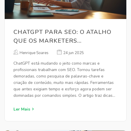
CHATGPT PARA SEO: O ATALHO
QUE OS MARKETERS
PROCURAVAM
Henrique Soares
24 jun 2025
ChatGPT está mudando o jeito como marcas e
profissionais trabalham com SEO. Tornou tarefas
demoradas, como pesquisa de palavras-chave e
criação de conteúdo, muito mais rápidas. Ferramentas
que antes exigiam tempo e esforço agora podem ser
dominadas por comandos simples. O artigo traz dicas
práticas e usos surpreendentes do ChatGPT no dia a
dia do SEO. Quem busca resultados melhores sem
Ler Mais
complicação vai encontrar soluções aqui.